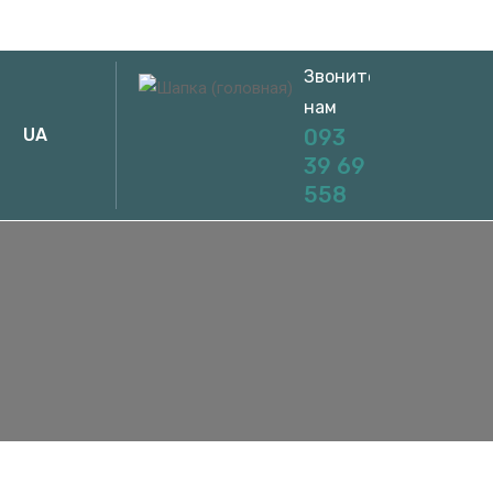
Звоните
нам
UA
093
39 69
558